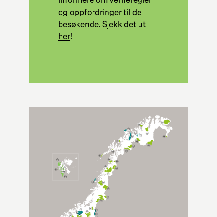
informere om verneregler
og oppfordringer til de
besøkende. Sjekk det ut
her
!