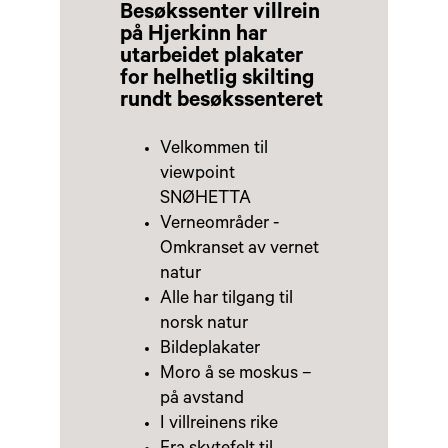
Besøkssenter villrein
på Hjerkinn har
utarbeidet plakater
for helhetlig skilting
rundt besøkssenteret
Velkommen til
viewpoint
SNØHETTA
Verneområder -
Omkranset av vernet
natur
Alle har tilgang til
norsk natur
Bildeplakater
Moro å se moskus –
på avstand
I villreinens rike