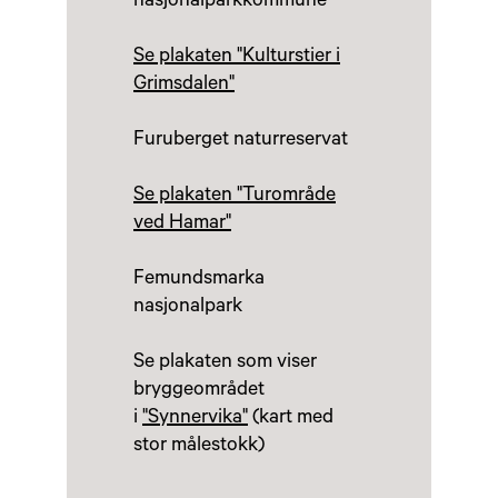
nasjonalparkkommune
Se plakaten "Kulturstier i
Grimsdalen"
Furuberget naturreservat
Se plakaten "Turområde
ved Hamar"
Femundsmarka
nasjonalpark
Se plakaten som viser
bryggeområdet
i
"Synnervika"
(kart med
stor målestokk)