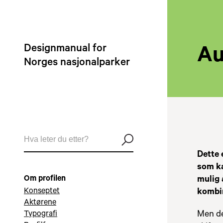
Designmanual for
Au
Norges nasjonalparker
Dette 
som ka
Om profilen
mulig 
Konseptet
kombin
Aktørene
Typografi
Men de