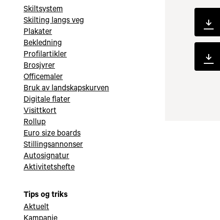
Skiltsystem
Skilting langs veg
Plakater
Bekledning
Profilartikler
Brosjyrer
Officemaler
Bruk av landskapskurven
Digitale flater
Visittkort
Rollup
Euro size boards
Stillingsannonser
Autosignatur
Aktivitetshefte
Tips og triks
Aktuelt
Kampanje