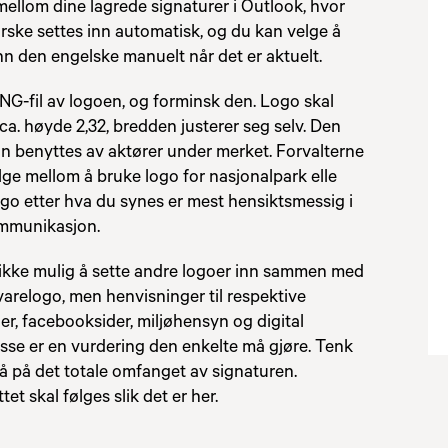
 mellom dine lagrede signaturer i Outlook, hvor
rske settes inn automatisk, og du kan velge å
inn den engelske manuelt når det er aktuelt.
NG-fil av logoen, og forminsk den. Logo skal
ca. høyde 2,32, bredden justerer seg selv. Den
un benyttes av aktører under merket. Forvalterne
lge mellom å bruke logo for nasjonalpark elle
ogo etter hva du synes er mest hensiktsmessig i
mmunikasjon.
 ikke mulig å sette andre logoer inn sammen med
arelogo, men henvisninger til respektive
er, facebooksider, miljøhensyn og digital
sse er en vurdering den enkelte må gjøre. Tenk
å på det totale omfanget av signaturen.
et skal følges slik det er her.