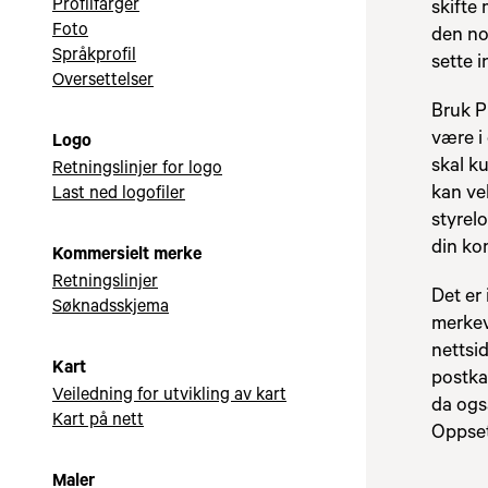
Profilfarger
skifte
Foto
den no
Språkprofil
sette 
Oversettelser
Bruk P
være i 
Logo
skal k
Retningslinjer for logo
kan ve
Last ned logofiler
styrel
din ko
Kommersielt merke
Retningslinjer
Det er
Søknadsskjema
merkev
nettsid
Kart
postka
Veiledning for utvikling av kart
da ogs
Kart på nett
Oppsett
Maler