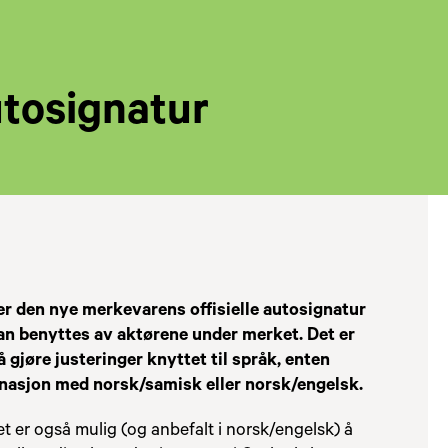
tosignatur
er den nye merkevarens offisielle autosignatur
n benyttes av aktørene under merket. Det er
å gjøre justeringer knyttet til språk, enten
asjon med norsk/samisk eller norsk/engelsk.
t er også mulig (og anbefalt i norsk/engelsk) å