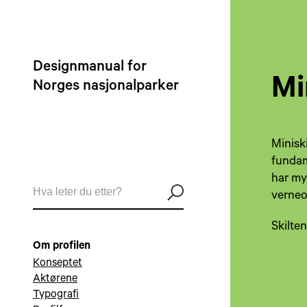
Designmanual for
Mi
Norges nasjonalparker
Minisk
fundam
har my
verne
Skilte
Om profilen
Konseptet
Aktørene
Typografi