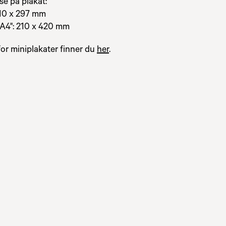
se på plakat:
210 x 297 mm
 A4": 210 x 420 mm
for miniplakater finner du
her
.