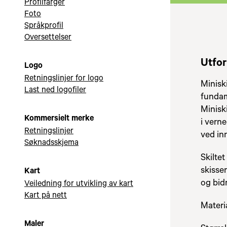
Profilfarger
Foto
Språkprofil
Oversettelser
Utfor
Logo
Retningslinjer for logo
Minisk
Last ned logofiler
fundam
Miniski
Kommersielt merke
i verne
Retningslinjer
ved inn
Søknadsskjema
Skiltet
skisser
Kart
og bid
Veiledning for utvikling av kart
Kart på nett
Materi
Maler