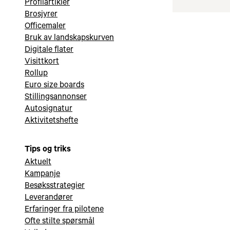
Profilartikler
Brosjyrer
Officemaler
Bruk av landskapskurven
Digitale flater
Visittkort
Rollup
Euro size boards
Stillingsannonser
Autosignatur
Aktivitetshefte
Tips og triks
Aktuelt
Kampanje
Besøksstrategier
Leverandører
Erfaringer fra pilotene
Ofte stilte spørsmål