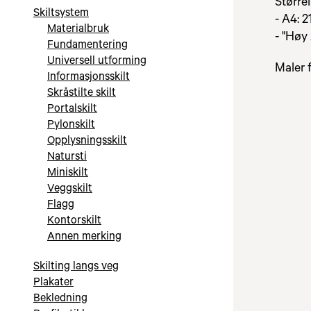
Størrel
Skiltsystem
- A4: 
Materialbruk
- "Høy
Fundamentering
Universell utforming
Maler 
Informasjonsskilt
Skråstilte skilt
Portalskilt
Pylonskilt
Opplysningsskilt
Natursti
Miniskilt
Veggskilt
Flagg
Kontorskilt
Annen merking
Skilting langs veg
Plakater
Bekledning