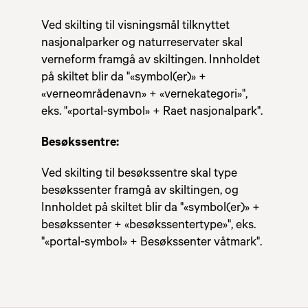
Ved skilting til visningsmål tilknyttet
nasjonalparker og naturreservater skal
verneform framgå av skiltingen. Innholdet
på skiltet blir da "«symbol(er)» +
«verneområdenavn» + «vernekategori»",
eks. "«portal-symbol» + Raet nasjonalpark".
Besøkssentre:
Ved skilting til besøkssentre skal type
besøkssenter framgå av skiltingen, og
Innholdet på skiltet blir da "«symbol(er)» +
besøkssenter + «besøkssentertype»", eks.
"«portal-symbol» + Besøkssenter våtmark".