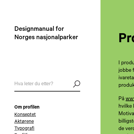
Designmanual for
Pr
Norges nasjonalparker
I prod
jobbe f
ivareta
produk
På
www
hvilke 
Om profilen
Motiva
Konseptet
billig
Aktørene
de ver
Typografi