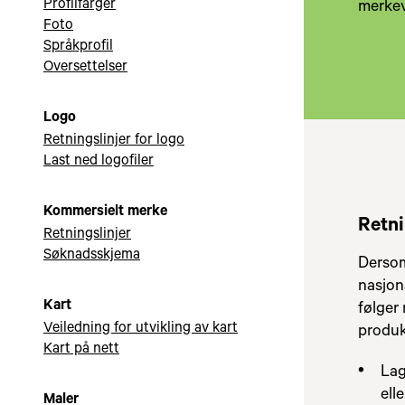
Profilfarger
merkev
Foto
Språkprofil
Oversettelser
Logo
Retningslinjer for logo
Last ned logofiler
Kommersielt merke
Retni
Retningslinjer
Søknadsskjema
Dersom 
nasjon
Kart
følger 
Veiledning for utvikling av kart
produk
Kart på nett
Lag
ell
Maler