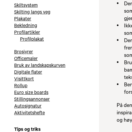
Der
Skiltsystem
som
Skilting langs veg
gje
Plakater
Ikk
Bekledning
Profilartikler
som
Profilplakat
Der
fre
Brosjyrer
som
Officemaler
Bru
Bruk av landskapskurven
bam
Digitale flater
tek
Visittkort
Ben
Rollup
for
Euro size boards
Stillingsannonser
På den
Autosignatur
inspira
Aktivitetshefte
og høy
Tips og triks