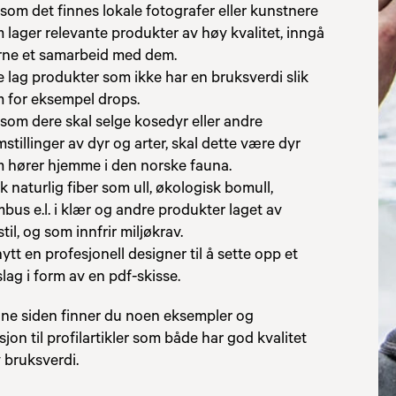
som det finnes lokale fotografer eller kunstnere
 lager relevante produkter av høy kvalitet, inngå
rne et samarbeid med dem.
e lag produkter som ikke har en bruksverdi slik
 for eksempel drops.
som dere skal selge kosedyr eller andre
mstillinger av dyr og arter, skal dette være dyr
 hører hjemme i den norske fauna.
k naturlig fiber som ull, økologisk bomull,
bus e.l. i klær og andre produkter laget av
stil, og som innfrir miljøkrav.
ytt en profesjonell designer til å sette opp et
slag i form av en pdf-skisse.
ne siden finner du noen eksempler og
sjon til profilartikler som både har god kvalitet
 bruksverdi.